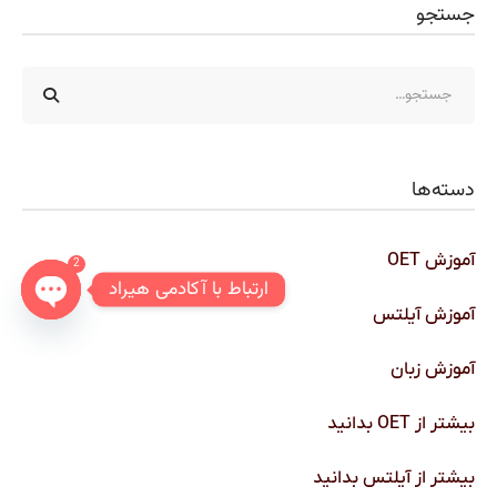
جستجو
دسته‌ها
آموزش OET
2
ارتباط با آکادمی هیراد
آموزش آیلتس
n chaty
آموزش زبان
بیشتر از OET بدانید
بیشتر از آیلتس بدانید