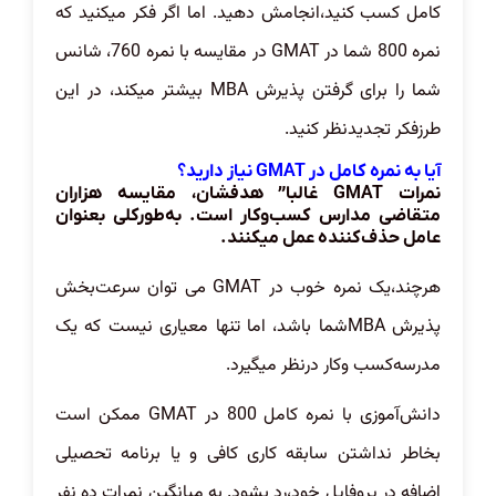
کامل کسب کنید،انجامش دهید. اما اگر فکر میکنید که
نمره 800 شما در GMAT در مقایسه با نمره 760، شانس
شما را برای گرفتن پذیرش MBA بیشتر میکند، در این
طرزفکر تجدیدنظر کنید.
آیا به نمره کامل در GMAT نیاز دارید؟
نمرات GMAT غالبا” هدفشان، مقایسه هزاران
متقاضی مدارس کسب‌وکار است. به‌طورکلی بعنوان
عامل حذف‌کننده عمل میکنند.
هرچند،یک نمره خوب در GMAT می توان سرعت‌بخش
پذیرش MBAشما باشد، اما تنها معیاری نیست که یک
مدرسه‌کسب وکار درنظر میگیرد.
دانش‌آموزی با نمره کامل 800 در GMAT ممکن است
بخاطر نداشتن سابقه کاری کافی و یا برنامه تحصیلی
اضافه در پروفایل خود،رد بشود. به میانگین نمرات ده نفر