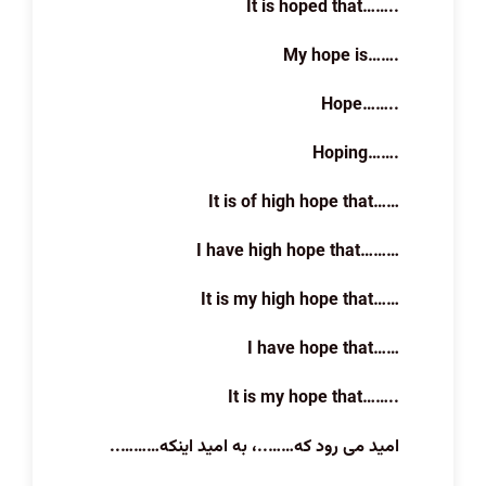
It is hoped that……..
My hope is…….
Hope……..
Hoping…….
It is of high hope that……
I have high hope that………
It is my high hope that……
I have hope that……
It is my hope that……..
امید می رود که……..، به امید اینکه………..