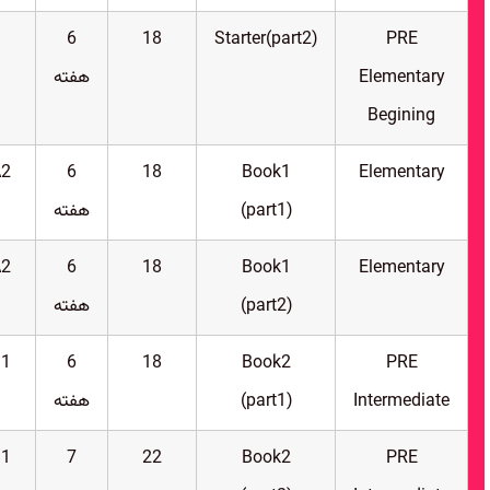
6
18
Starter(part2)
PRE
Elementary
هفته
Begining
A2
6
18
Book1
Elementary
(part1)
هفته
A2
6
18
Book1
Elementary
(part2)
هفته
B1
6
18
Book2
PRE
Intermediate
(part1)
هفته
B1
7
22
Book2
PRE