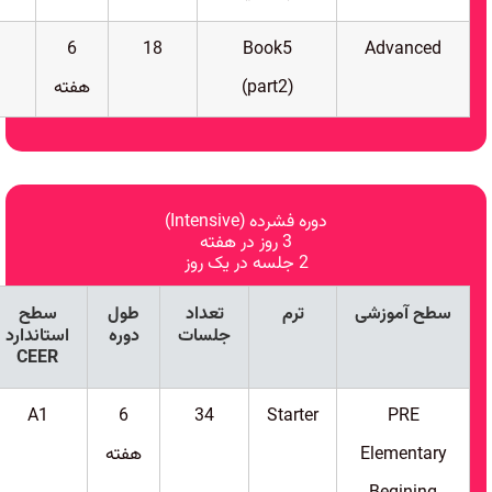
6
18
Book5
Advanced
(part2)
هفته
دوره فشرده (Intensive)
3 روز در هفته
2 جلسه در یک روز
سطح آموزشی
ترم
تعداد
طول
سطح
جلسات
دوره
استاندارد
CEER
A1
6
34
Starter
PRE
Elementary
هفته