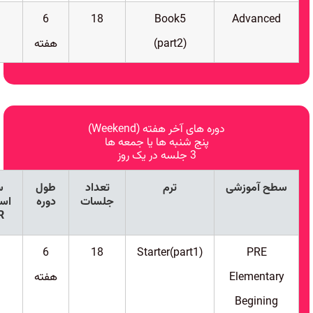
6
18
Book5
Advanced
(part2)
هفته
دوره های آخر هفته (Weekend)
پنج شنبه ها یا جمعه ها
3 جلسه در یک روز
سطح آموزشی
ترم
تعداد
طول
س
جلسات
دوره
است
R
6
18
Starter(part1)
PRE
Elementary
هفته
Begining