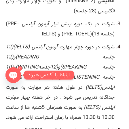
انگلیسی
(Intensive 2)
و
تقویت چهار مهارت زبان
انگلیسی
(28 جلسه)
شرکت در ی
ک دوره پیش نیاز آزمون آیلتس
(PRE-
IELTS) و (PRE-TOEFL)(18 جلسه)
شرکت در دوره
چهار مهارت آزمون آیلتس (
IELTS
)(12
جلسه
READING
)و(12
جلسه
SPEAKING
)و(12جلسه
WRITING
)و(10
2
ارتباط با آکادمی هیراد
جلسه
LISTENING
)
. لازم به ذکر است که
دوره
آیلتس(
IELTS
)
در طول هفته هر مهارت به صورت
n chaty
جداگانه تدریس می شود . در آخر هفته
چهار مهارت
آیلتس (
IELTS
)
به صورت همزمان 5شنبه ها از ساعت
10:30 تا 13:30 همراه با زمان استراحت ارائه می شود.