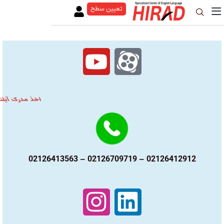
تعیین سطح
اخذ مدرک آیلتس در مدت زمان 4 ، 6 و یا 8 ماهه
02126412912 – 02126709719 – 02126413563