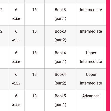
B2
6
16
Book3
Intermediate
(part1)
هفته
B2
6
16
Book3
Intermediate
(part2)
هفته
6
18
Book4
Upper
Intermediate
(part1)
هفته
6
18
Book4
Upper
Intermediate
(part2)
هفته
6
18
Book5
Advanced
(part1)
هفته