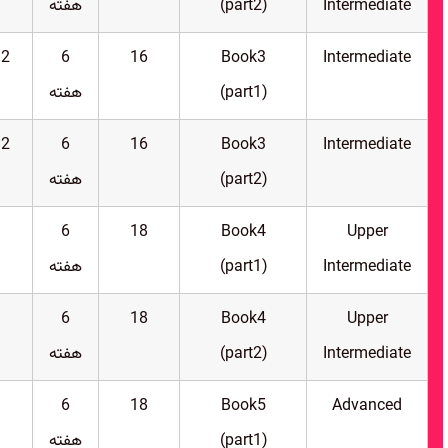
Intermediate
(part2)
هفته
B2
6
16
Book3
Intermediate
(part1)
هفته
B2
6
16
Book3
Intermediate
(part2)
هفته
6
18
Book4
Upper
Intermediate
(part1)
هفته
6
18
Book4
Upper
Intermediate
(part2)
هفته
6
18
Book5
Advanced
(part1)
هفته