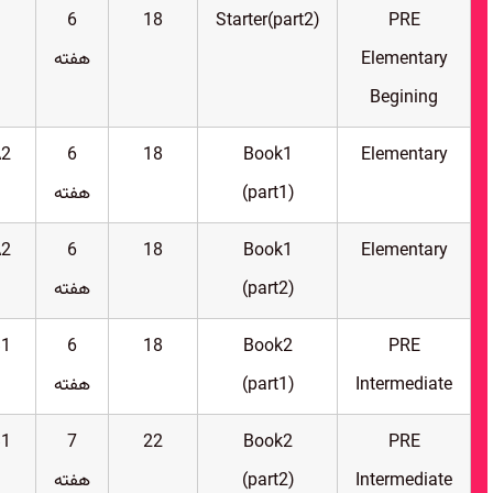
6
18
Starter(part2)
PRE
Elementary
هفته
Begining
A2
6
18
Book1
Elementary
(part1)
هفته
A2
6
18
Book1
Elementary
(part2)
هفته
B1
6
18
Book2
PRE
Intermediate
(part1)
هفته
B1
7
22
Book2
PRE
Intermediate
(part2)
هفته