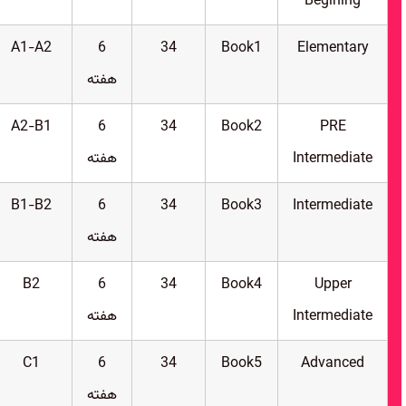
Begining
A1-A2
6
34
Book1
Elementary
هفته
A2-B1
6
34
Book2
PRE
Intermediate
هفته
B1-B2
6
34
Book3
Intermediate
هفته
B2
6
34
Book4
Upper
Intermediate
هفته
C1
6
34
Book5
Advanced
هفته