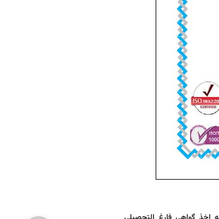
به اخذ گواهی فارغ التحصیلی