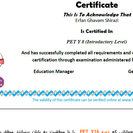
جوانانی که
دوره
PET Y16
را با موفقیت به پایان برسانند موفق 