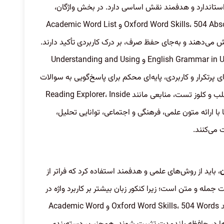
ع استاندارد و هدفمند نقش اساسی دارد. در بخش واژگان،
استفاده از کتاب‌هایی مانند Oxford Word Skills، 504 Absolutely Essential Words و Academic Word List
ش می‌دهند و به‌جای حفظ صرف، بر درک کاربردی تأکید دارند.
در بخش گرامر نیز کتاب‌های English Grammar in Use (Raymond Murphy) و Understanding and Using
) با تمرکز بر ساختارهای پرتکرار و کاربردی، پایه‌ای محکم برای پاسخ‌گویی به سوالات
گرامری فراهم می‌کنند. برای تقویت مهارت‌های درک مطلب و کلوز تست، منابعی مانند Reading Explorer، Inside
ثرند؛ این کتاب‌ها با ارائه متون علمی، فرهنگی و اجتماعی، توانایی تحلیل،
می‌کنند.
ن
، باید از روش‌های علمی و هدفمند استفاده کرد که فراتر از
 جمله و متن است؛ زیرا کنکور زبان بیشتر بر کاربرد واژه در
موقعیت‌های واقعی تمرکز دارد. استفاده از منابعی مانند Oxford Word Skills، 504 Words و Academic Word