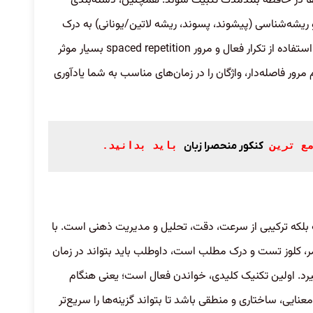
اژه‌ها در حافظه بلندمدت تثبیت شوند. همچنین، دسته‌بندی
ریشه‌شناسی (پیشوند، پسوند، ریشه لاتین/یونانی) به درک
عمیق‌تر و یادآوری سریع‌تر کمک می‌کند. در مرحله بعد، استفاده از تکرار فعال و مرور spaced repetition بسیار موثر
یی مانند Anki یا Quizlet با الگوریتم مرور فاصله‌دار، واژگان را در زمان‌های مناسب به شما یادآوری
کنکور منحصرا زبان
ع ترین 
 باید بدانید.
بلکه ترکیبی از سرعت، دقت، تحلیل و مدیریت ذهنی است. با
ر، کلوز تست و درک مطلب است، داوطلب باید بتواند در زمان
رد. اولین تکنیک کلیدی، خواندن فعال است؛ یعنی هنگام
نایی، ساختاری و منطقی باشد تا بتواند گزینه‌ها را سریع‌تر