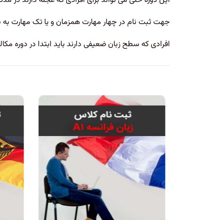
این دوره حتی می تواند برای افرادی که عجله دارند در مدت ۲۵ جلسه به صورت خصوصی برگزار شو
جهت ثبت نام در چهار مهارت همزمان و یا تک مهارت به سایت www.hiradenglish.com قسمت فروشگاه مراجعه کرده و ثب
افرادی که سطح زبان ضعیفی دارند باید ابتدا در دوره مکالمه فشرده ۱ و ۲ هیراد به نام دوره های intensive شرکت کرده و سپس وارد دوره آمادگی آز