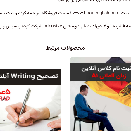
د.
ت نام کنید.
مون تافل ای بی تی شوند .​
محصولات مرتبط