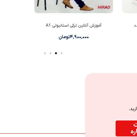
آموزش آنلاین ترکی استانبولی A1
آموزش آ
۴,۹۰۰,۰۰۰
تومان
۰
رید.
ت
ه